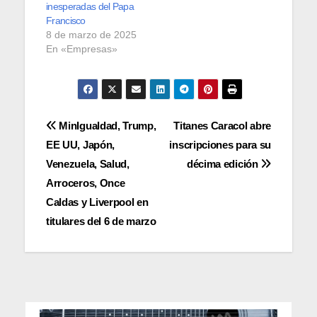
inesperadas del Papa
Francisco
8 de marzo de 2025
En «Empresas»
Navegación
MinIgualdad, Trump,
Titanes Caracol abre
EE UU, Japón,
inscripciones para su
de
Venezuela, Salud,
décima edición
entradas
Arroceros, Once
Caldas y Liverpool en
titulares del 6 de marzo