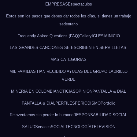
EMPRESAS
Espectaculos
Estos son los pasos que debes dar todos los días, si tienes un trabajo
sedentario
Frequently Asked Questions (FAQ)
Gallery
IGLESIA
INICIO
LAS GRANDES CANCIONES SE ESCRIBEN EN SERVILLETAS.
MAS CATEGORIAS
MIL FAMILIAS HAN RECIBIDO AYUDAS DEL GRUPO LADRILLO
VERDE
MINERÍA EN COLOMBIA
NOTICIAS
OPINION
PANTALLA & DIAL
PANTALLA & DIAL
PERFILES
PERIODISMO
Portfolio
Reinventarnos sin perder lo humano
RESPONSABILIDAD SOCIAL
SALUD
Services
SOCIAL
TECNOLOGÍA
TELEVISIÓN