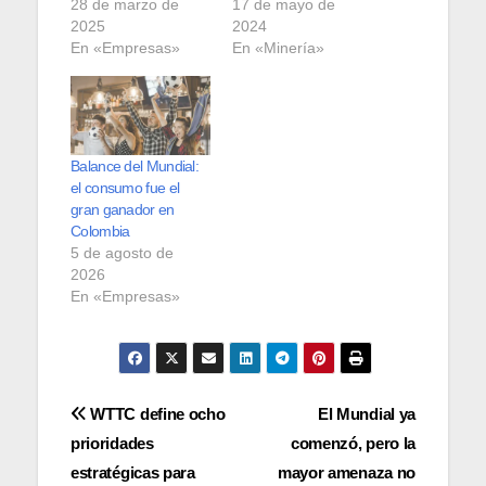
28 de marzo de
17 de mayo de
2025
2024
En «Empresas»
En «Minería»
Balance del Mundial:
el consumo fue el
gran ganador en
Colombia
5 de agosto de
2026
En «Empresas»
Navegación
WTTC define ocho
El Mundial ya
prioridades
comenzó, pero la
de
estratégicas para
mayor amenaza no