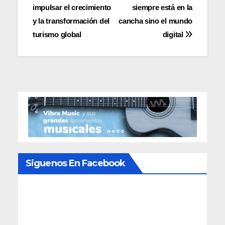
entradas
impulsar el crecimiento
siempre está en la
y la transformación del
cancha sino el mundo
turismo global
digital
Siguenos En Facebook