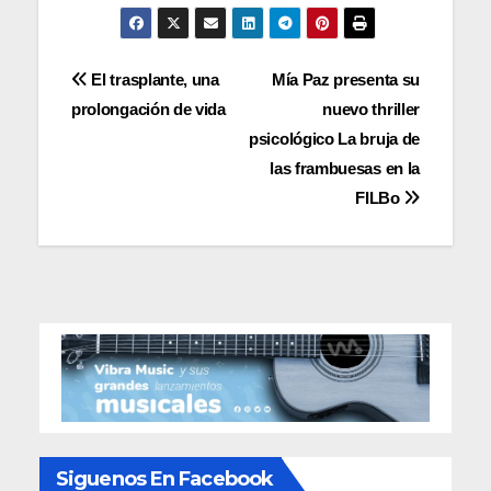
Navegación
El trasplante, una
Mía Paz presenta su
prolongación de vida
nuevo thriller
de
psicológico La bruja de
entradas
las frambuesas en la
FILBo
Siguenos En Facebook