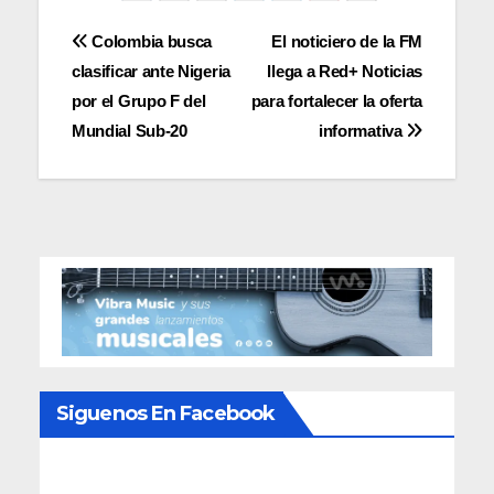
Navegación
Colombia busca
El noticiero de la FM
clasificar ante Nigeria
llega a Red+ Noticias
de
por el Grupo F del
para fortalecer la oferta
entradas
Mundial Sub-20
informativa
Siguenos En Facebook