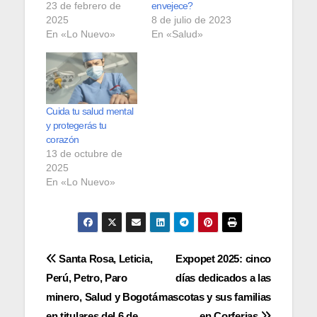
23 de febrero de
envejece?
2025
8 de julio de 2023
En «Lo Nuevo»
En «Salud»
Cuida tu salud mental
y protegerás tu
corazón
13 de octubre de
2025
En «Lo Nuevo»
Navegación
Santa Rosa, Leticia,
Expopet 2025: cinco
Perú, Petro, Paro
días dedicados a las
de
minero, Salud y Bogotá
mascotas y sus familias
en titulares del 6 de
en Corferias