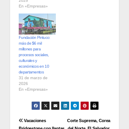
2025
En «Empresas»
Fundación Pintuco:
más de $6 mil
millones para
procesos sociales,
culturales y
económicos en 10
departamentos
31 de marzo de
2026
En «Empresas»
Navegación
Vacaciones
Corte Suprema, Corea
Bridgestone con llantas
del Norte, El Salvador,