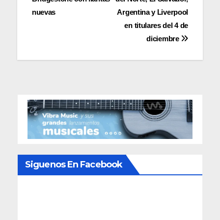
de
nuevas
Argentina y Liverpool
entradas
en titulares del 4 de
diciembre
Siguenos En Facebook