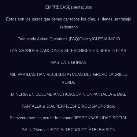
EMPRESAS
Espectaculos
Estos son los pasos que debes dar todos los días, si tienes un trabajo
sedentario
Frequently Asked Questions (FAQ)
Gallery
IGLESIA
INICIO
LAS GRANDES CANCIONES SE ESCRIBEN EN SERVILLETAS.
MAS CATEGORIAS
MIL FAMILIAS HAN RECIBIDO AYUDAS DEL GRUPO LADRILLO
VERDE
MINERÍA EN COLOMBIA
NOTICIAS
OPINION
PANTALLA & DIAL
PANTALLA & DIAL
PERFILES
PERIODISMO
Portfolio
Reinventarnos sin perder lo humano
RESPONSABILIDAD SOCIAL
SALUD
Services
SOCIAL
TECNOLOGÍA
TELEVISIÓN