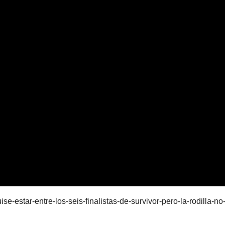
e-estar-entre-los-seis-finalistas-de-survivor-pero-la-rodilla-no