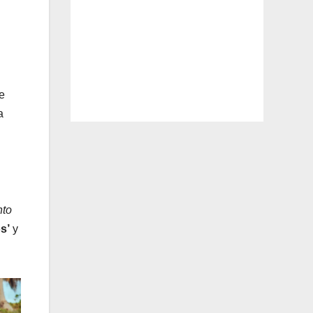
e
a
nto
os’
y