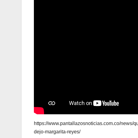
https://www.pantallazosnoticias.com.co/news/quis
dejo-margarita-reyes/