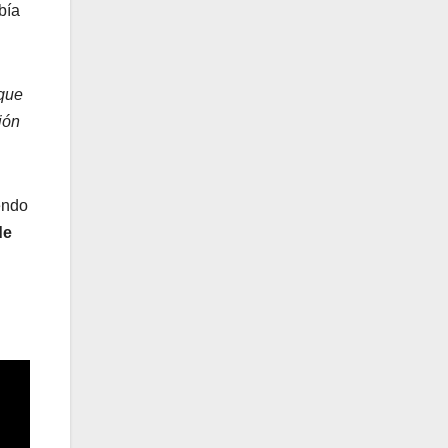
bía
que
ión
endo
de