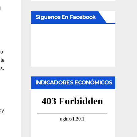
a
Siguenos En Facebook
do
nte
s.
INDICADORES ECONÓMICOS
ay