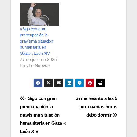
«Sigo con gran
preocupación la
gravísima situación
humanitaria en
Gaza»: León XIV
27 de julio de 2025
En «Lo Nuevo»
Navegación
«Sigo con gran
Si me levanto a las 5
preocupación la
am, cuántas horas
de
gravísima situación
debo dormir
entradas
humanitaria en Gaza»:
León XIV