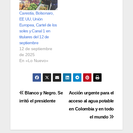
Carestía, Bolsonaro,
EE UU, Unión
Europea, Cartel de los
soles y Canal 1 en
titulares del 12 de
septiembre
12 de septiembre
de 2025
En «Lo Nuevo»
Navegación
Blanco y Negro. Se
Acción urgente para el
irritó el presidente
acceso al agua potable
de
en Colombia y en todo
entradas
el mundo