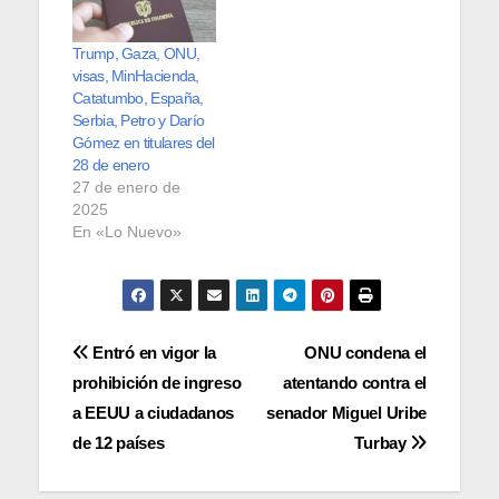
Trump, Gaza, ONU,
visas, MinHacienda,
Catatumbo, España,
Serbia, Petro y Darío
Gómez en titulares del
28 de enero
27 de enero de
2025
En «Lo Nuevo»
Navegación
Entró en vigor la
ONU condena el
prohibición de ingreso
atentando contra el
de
a EEUU a ciudadanos
senador Miguel Uribe
entradas
de 12 países
Turbay