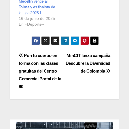
Medellín vence al
Tolima y es finalista de
la Liga 2025-I
16 de junio de 2025
En «Deporte»
Navegación
Pon tu cuerpo en
MinCIT lanza campaña
forma con las clases
Descubre la Diversidad
de
gratuitas del Centro
de Colombia
entradas
Comercial Portal de la
80