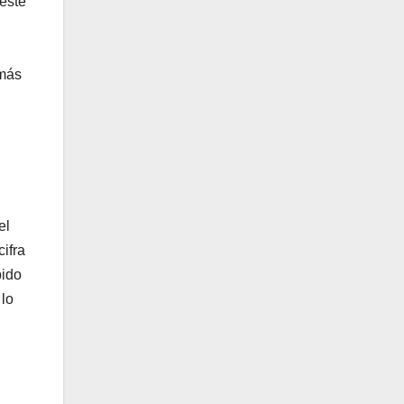
 este
 más
el
ifra
bido
 lo