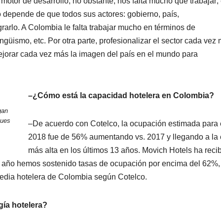
otor de desarrollo, no obstante, nos falta mucho que trabajar;
to depende de que todos sus actores: gobierno, país,
rarlo. A Colombia le falta trabajar mucho en términos de
ingüismo, etc. Por otra parte, profesionalizar el sector cada vez
mejorar cada vez más la imagen del país en el mundo para
–¿Cómo está la capacidad hotelera en Colombia?
gan
ques
–De acuerdo con Cotelco, la ocupación estimada para 
2018 fue de 56% aumentando vs. 2017 y llegando a la c
más alta en los últimos 13 años. Movich Hotels ha reci
el año hemos sostenido tasas de ocupación por encima del 62%,
media hotelera de Colombia según Cotelco.
ía hotelera?