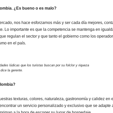
lombia. ¿Es bueno o es malo?
rcado, nos hace esforzarnos más y ser cada día mejores, cont
ente. Lo importante es que la competencia se mantenga en igual
ue regulan el sector y que tanto el gobierno como los operado
ismo en el país.
dades lúdicas que los turistas buscan por su folclor y riqueza
 dice la gerente.
olombia?
uestras texturas, colores, naturaleza, gastronomía y calidez en e
encontrar un servicio personalizado y exclusivo que se adapte 
priman a la hora de escoger su lugar de hospedaje.