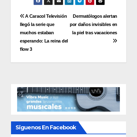
Navegación
A Caracol Televisión
Dermatólogos alertan
llegó la serie que
por daños invisibles en
de
muchos estaban
la piel tras vacaciones
entradas
esperando: La reina del
flow 3
Siguenos En Facebook