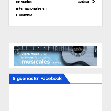
entradas
en vuelos
azúcar
internacionales en
Colombia
Siguenos En Facebook