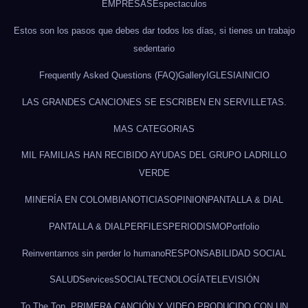
EMPRESAS
Espectaculos
Estos son los pasos que debes dar todos los días, si tienes un trabajo
sedentario
Frequently Asked Questions (FAQ)
Gallery
IGLESIA
INICIO
LAS GRANDES CANCIONES SE ESCRIBEN EN SERVILLETAS.
MAS CATEGORIAS
MIL FAMILIAS HAN RECIBIDO AYUDAS DEL GRUPO LADRILLO
VERDE
MINERÍA EN COLOMBIA
NOTICIAS
OPINION
PANTALLA & DIAL
PANTALLA & DIAL
PERFILES
PERIODISMO
Portfolio
Reinventarnos sin perder lo humano
RESPONSABILIDAD SOCIAL
SALUD
Services
SOCIAL
TECNOLOGÍA
TELEVISIÓN
To The Top, PRIMERA CANCIÓN Y VIDEO PRODUCIDO CON UN