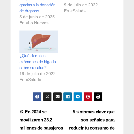
gracias a la donación
9 de julio de 2022
de órganos
En «Salud»
5 de junio de 2025
En «Lo Nuevo»
¿Qué dicen los
exámenes de hígado
sobre su salud?
19 de julio de 2022
En «Salud»
Navegación
En 2024 se
5 síntomas clave que
movilizaron 23.2
son señales para
de
millones de pasajeros
reducir tu consumo de