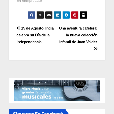
En «Empresas»
Navegación
15 de Agosto. India
Una aventura cafetera:
celebra su Día de la
la nueva colección
de
Independencia
infantil de Juan Valdez
entradas
Siguenos En Facebook