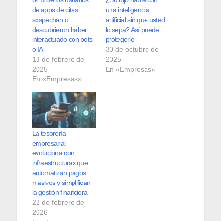
64% de los usuarios
¿Su hijo habla con
de apps de citas
una inteligencia
sospechan o
artificial sin que usted
descubrieron haber
lo sepa? Así puede
interactuado con bots
protegerlo
o IA
30 de octubre de
13 de febrero de
2025
2025
En «Empresas»
En «Empresas»
La tesorería
empresarial
evoluciona con
infraestructuras que
automatizan pagos
masivos y simplifican
la gestión financiera
22 de febrero de
2026