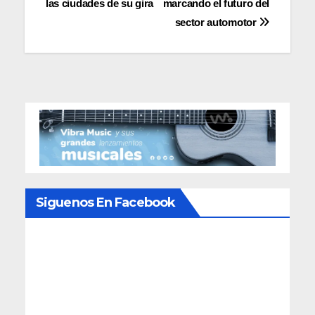
entradas
las ciudades de su gira
marcando el futuro del
sector automotor
Siguenos En Facebook