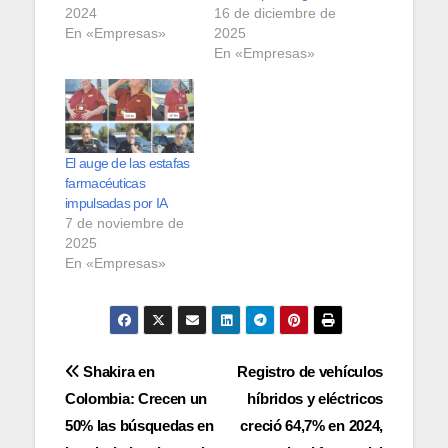
2024
16 de diciembre de
En «Empresas»
2025
En «Empresas»
El auge de las estafas
farmacéuticas
impulsadas por IA
7 de noviembre de
2025
En «Empresas»
Navegación
Shakira en
Registro de vehículos
Colombia: Crecen un
híbridos y eléctricos
de
50% las búsquedas en
creció 64,7% en 2024,