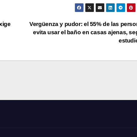
xige
Vergüenza y pudor: el 55% de las pers
evita usar el baño en casas ajenas, s
estud