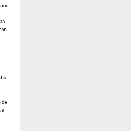
ación
stá
zcan
dio
% de
ue