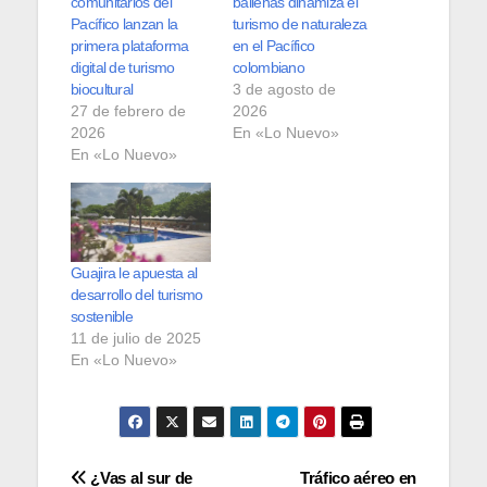
comunitarios del
ballenas dinamiza el
Pacífico lanzan la
turismo de naturaleza
primera plataforma
en el Pacífico
digital de turismo
colombiano
biocultural
3 de agosto de
27 de febrero de
2026
2026
En «Lo Nuevo»
En «Lo Nuevo»
Guajira le apuesta al
desarrollo del turismo
sostenible
11 de julio de 2025
En «Lo Nuevo»
Navegación
¿Vas al sur de
Tráfico aéreo en