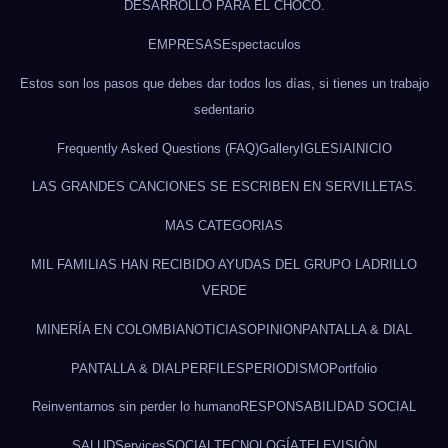
DESARROLLO PARA EL CHOCÓ.
EMPRESAS
Espectaculos
Estos son los pasos que debes dar todos los días, si tienes un trabajo
sedentario
Frequently Asked Questions (FAQ)
Gallery
IGLESIA
INICIO
LAS GRANDES CANCIONES SE ESCRIBEN EN SERVILLETAS.
MAS CATEGORIAS
MIL FAMILIAS HAN RECIBIDO AYUDAS DEL GRUPO LADRILLO
VERDE
MINERÍA EN COLOMBIA
NOTICIAS
OPINION
PANTALLA & DIAL
PANTALLA & DIAL
PERFILES
PERIODISMO
Portfolio
Reinventarnos sin perder lo humano
RESPONSABILIDAD SOCIAL
SALUD
Services
SOCIAL
TECNOLOGÍA
TELEVISIÓN