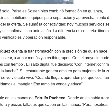
gó solo. Paisajes Sostenibles combinó formación en guianza,
ocinas, mobiliario, equipos para separación y aprovechamiento 
ecer la oferta. Se sumó la conectividad: hoy muchos servicios s
se confirman con antelación. La diferencia es concreta: itinera
 verificables y operación responsable.
ríguez
cuenta la transformación con la precisión de quien hace
stear, a armar menús y a recibir grupos. Con el proyecto pude 
on tiempo”. El salto digital fue decisivo: “Con internet confir
’ la lancha”. Su restaurante genera empleo para mujeres de la 
- y se volvió aula viva: “Cuando llegan, aprenden por qué cocina
idamos el manglar. Eso también vende y educa”.
ble en las manos de
Edrulfo Pacheco
. Donde antes había tron
ra y piezas talladas que caben en las manos. “Para nosotros, 