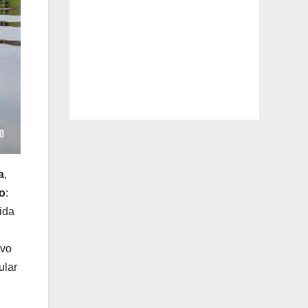
a
,
o
:
ida
ivo
ular