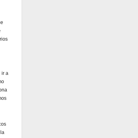
de
e
rios
ir a
mo
zona
mos
cos
la