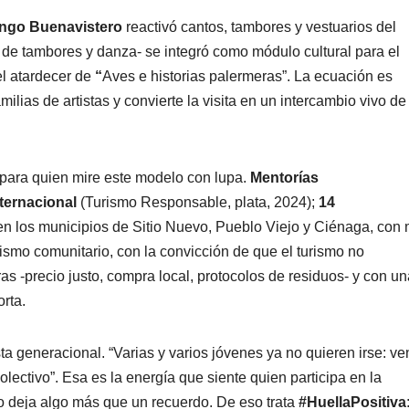
ngo Buenavistero
reactivó cantos, tambores y vestuarios del
vo de tambores y danza- se integró como módulo cultural para el
l atardecer de
“
Aves e historias palermeras”. La ecuación es
ilias de artistas y convierte la visita en un intercambio vivo de
 para quien mire este modelo con lupa.
Mentorías
ternacional
(Turismo Responsable, plata, 2024);
14
n los municipios de Sitio Nuevo, Pueblo Viejo y Ciénaga, con
urismo comunitario, con la convicción de que el turismo no
aras -precio justo, compra local, protocolos de residuos- y con u
rta.
a generacional. “Varias y varios jóvenes ya no quieren irse: ve
lectivo”. Esa es la energía que siente quien participa en la
to deja algo más que un recuerdo. De eso trata
#HuellaPositiva