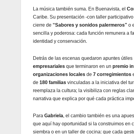
La música también suma. En Buenavista, el
Co
Caribe. Su presentación -con taller participati
cierre de
“Sabores y sonidos palermeros”
o e
sencilla y poderosa: cada función remunera a fam
identidad y conservación.
Detrás de las escenas quedaron apuntes útiles
empresariales
que terminaron en un
premio in
organizaciones locales
de
7 corregimientos
e
de
180 familias
vinculadas a la iniciativa del t
reemplaza la cultura; la visibiliza con reglas cl
narrativa que explica por qué cada práctica impo
Para
Gabriela
, el cambio también es una apuest
que aquí hay oportunidad si la construimos en co
siembra o en un taller de cocina: que cada ges