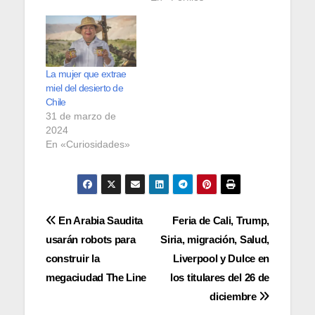
La mujer que extrae
miel del desierto de
Chile
31 de marzo de
2024
En «Curiosidades»
Navegación
En Arabia Saudita
Feria de Cali, Trump,
usarán robots para
Siria, migración, Salud,
de
construir la
Liverpool y Dulce en
entradas
megaciudad The Line
los titulares del 26 de
diciembre