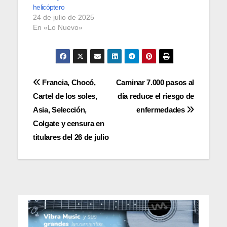
helicóptero
24 de julio de 2025
En «Lo Nuevo»
Navegación
Francia, Chocó,
Caminar 7.000 pasos al
Cartel de los soles,
día reduce el riesgo de
de
Asia, Selección,
enfermedades
entradas
Colgate y censura en
titulares del 26 de julio