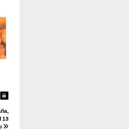
aña,
l 13
io