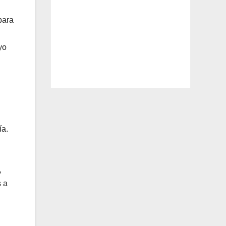
para
yo
ía.
,
s a