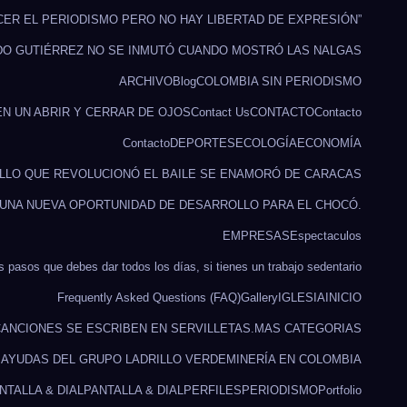
CER EL PERIODISMO PERO NO HAY LIBERTAD DE EXPRESIÓN”
DO GUTIÉRREZ NO SE INMUTÓ CUANDO MOSTRÓ LAS NALGAS
ARCHIVO
Blog
COLOMBIA SIN PERIODISMO
EN UN ABRIR Y CERRAR DE OJOS
Contact Us
CONTACTO
Contacto
Contacto
DEPORTES
ECOLOGÍA
ECONOMÍA
ILLO QUE REVOLUCIONÓ EL BAILE SE ENAMORÓ DE CARACAS
 UNA NUEVA OPORTUNIDAD DE DESARROLLO PARA EL CHOCÓ.
EMPRESAS
Espectaculos
s pasos que debes dar todos los días, si tienes un trabajo sedentario
Frequently Asked Questions (FAQ)
Gallery
IGLESIA
INICIO
ANCIONES SE ESCRIBEN EN SERVILLETAS.
MAS CATEGORIAS
O AYUDAS DEL GRUPO LADRILLO VERDE
MINERÍA EN COLOMBIA
NTALLA & DIAL
PANTALLA & DIAL
PERFILES
PERIODISMO
Portfolio