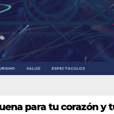
URISMO
SALUD
ESPECTACULOS
uena para tu corazón y t