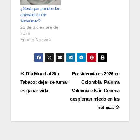
¿Será que pueden los
animales sufrir
Alzheimer?
21 de diciembre de
2025
En «Lo Nuevo»
Navegación
Día Mundial Sin
Presidenciales 2026 en
Tabaco: dejar de fumar
Colombia: Paloma
de
es ganar vida
Valencia e Iván Cepeda
entradas
despiertan miedo en las
noticias