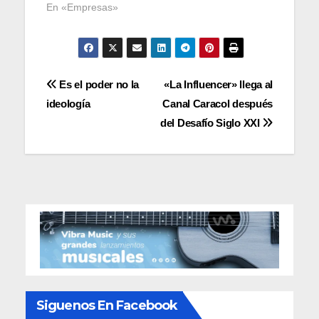
En «Empresas»
Navegación
Es el poder no la
«La Influencer» llega al
ideología
Canal Caracol después
de
del Desafío Siglo XXI
entradas
Siguenos En Facebook