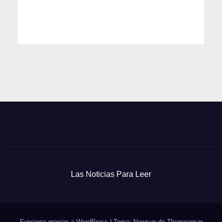
Las Noticias Para Leer
Funciona gracias a WordPress
|
Tema: Newsup de
Themeansar