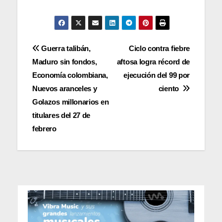
Navegación
Guerra talibán,
Ciclo contra fiebre
Maduro sin fondos,
aftosa logra récord de
de
Economía colombiana,
ejecución del 99 por
entradas
Nuevos aranceles y
ciento
Golazos millonarios en
titulares del 27 de
febrero