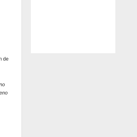
n de
 no
geno