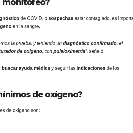
l monitoreo?
agnóstico
de COVID, o
sospechas
estar contagiado, es import
xígeno
en la sangre.
ernos la prueba, y teniendo un
diagnóstico confirmado
, el
turador de oxígeno
, con
pulsioximetría
”,
señaló.
s
buscar ayuda médica
y seguir las
indicaciones
de los
 mínimos de oxígeno?
les de oxígeno son: