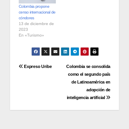
Colombia propone
censo internacional de
cóndores
13 de diciembre de
2023
En «Turismo»
Navegación
Expreso Uribe
Colombia se consolida
como el segundo país
de
de Latinoamérica en
entradas
adopción de
inteligencia artificial