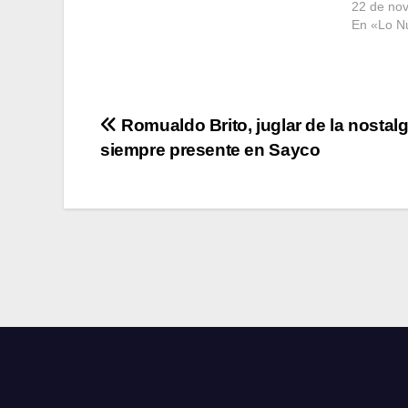
22 de no
En «Lo N
Navegación
Romualdo Brito, juglar de la nostalg
siempre presente en Sayco
de
entradas