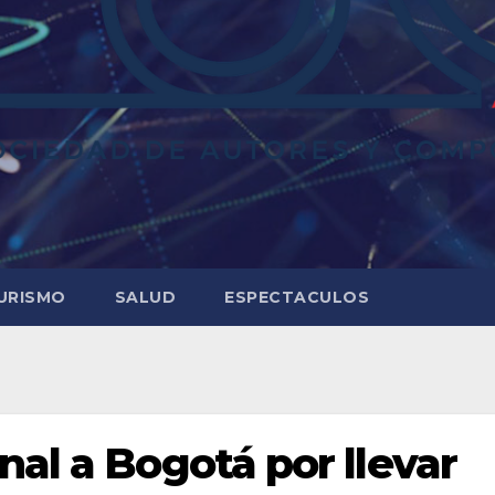
URISMO
SALUD
ESPECTACULOS
al a Bogotá por llevar