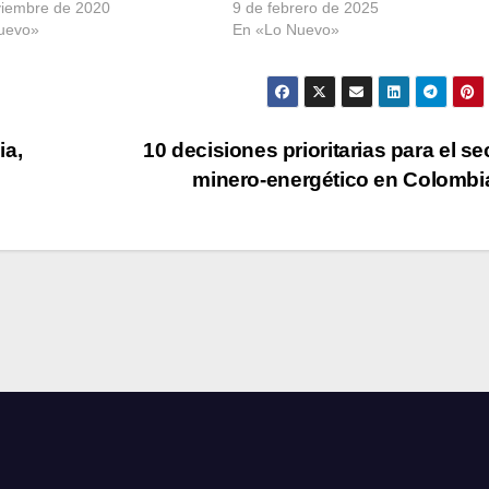
viembre de 2020
9 de febrero de 2025
uevo»
En «Lo Nuevo»
ia,
10 decisiones prioritarias para el se
minero-energético en Colomb