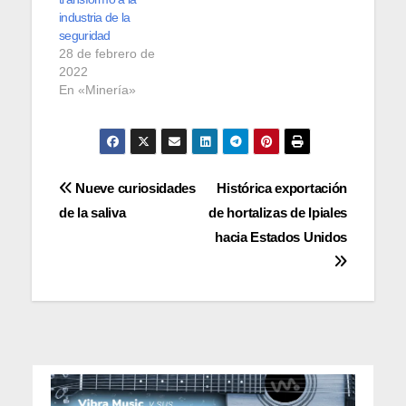
industria de la
seguridad
28 de febrero de
2022
En «Minería»
Navegación
Nueve curiosidades
Histórica exportación
de la saliva
de hortalizas de Ipiales
de
hacia Estados Unidos
entradas