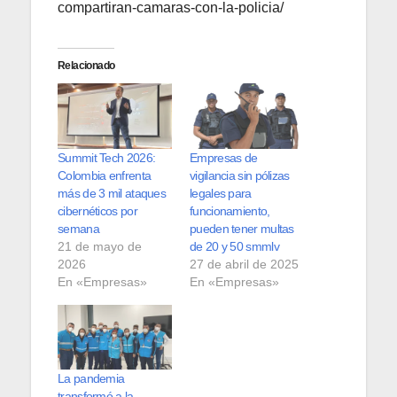
compartiran-camaras-con-la-policia/
Relacionado
Summit Tech 2026:
Empresas de
Colombia enfrenta
vigilancia sin pólizas
más de 3 mil ataques
legales para
cibernéticos por
funcionamiento,
semana
pueden tener multas
21 de mayo de
de 20 y 50 smmlv
2026
27 de abril de 2025
En «Empresas»
En «Empresas»
La pandemia
transformó a la