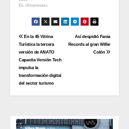
En «Empresas»
Navegación
En la 45 Vitrina
Así despidió Fania
Turística la tercera
Records al gran Willie
de
versión de ANATO
Colón
entradas
Capacita Versión Tech
impulsa la
transformación digital
del sector turismo