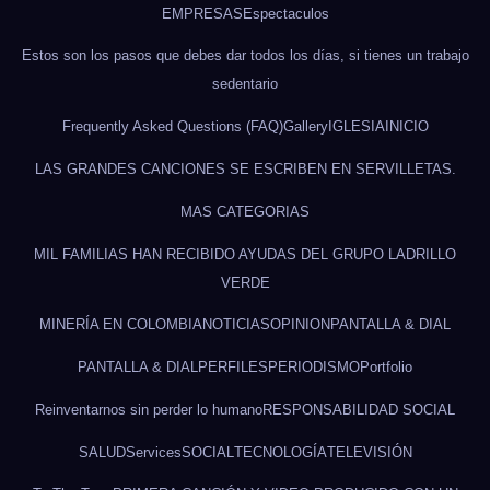
EMPRESAS
Espectaculos
Estos son los pasos que debes dar todos los días, si tienes un trabajo
sedentario
Frequently Asked Questions (FAQ)
Gallery
IGLESIA
INICIO
LAS GRANDES CANCIONES SE ESCRIBEN EN SERVILLETAS.
MAS CATEGORIAS
MIL FAMILIAS HAN RECIBIDO AYUDAS DEL GRUPO LADRILLO
VERDE
MINERÍA EN COLOMBIA
NOTICIAS
OPINION
PANTALLA & DIAL
PANTALLA & DIAL
PERFILES
PERIODISMO
Portfolio
Reinventarnos sin perder lo humano
RESPONSABILIDAD SOCIAL
SALUD
Services
SOCIAL
TECNOLOGÍA
TELEVISIÓN