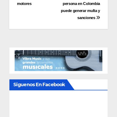
de
motores
persona en Colombia
entradas
puede generar multa y
sanciones
Siguenos En Facebook