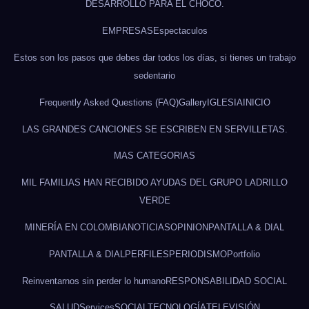
DESARROLLO PARA EL CHOCÓ.
EMPRESAS
Espectaculos
Estos son los pasos que debes dar todos los días, si tienes un trabajo
sedentario
Frequently Asked Questions (FAQ)
Gallery
IGLESIA
INICIO
LAS GRANDES CANCIONES SE ESCRIBEN EN SERVILLETAS.
MAS CATEGORIAS
MIL FAMILIAS HAN RECIBIDO AYUDAS DEL GRUPO LADRILLO
VERDE
MINERÍA EN COLOMBIA
NOTICIAS
OPINION
PANTALLA & DIAL
PANTALLA & DIAL
PERFILES
PERIODISMO
Portfolio
Reinventarnos sin perder lo humano
RESPONSABILIDAD SOCIAL
SALUD
Services
SOCIAL
TECNOLOGÍA
TELEVISIÓN