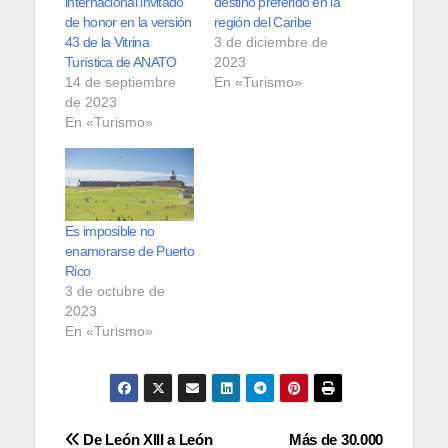
internacional invitado
destino preferido en la
de honor en la versión
región del Caribe
43 de la Vitrina
3 de diciembre de
Turística de ANATO
2023
14 de septiembre
En «Turismo»
de 2023
En «Turismo»
Es imposible no
enamorarse de Puerto
Rico
3 de octubre de
2023
En «Turismo»
Navegación
De León XIII a León
Más de 30.000