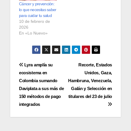
Cáncer y prevención:
lo que necesitas saber
para cuidar tu salud
10 de febrero de
2026
En «Lo Nuevo»
Navegación
Lyra amplía su
Recorte, Estados
ecosistema en
Unidos, Gaza,
de
Colombia sumando
Hambruna, Venezuela,
entradas
Daviplata a sus más de
Galán y Selección en
150 métodos de pago
titulares del 23 de julio
integrados