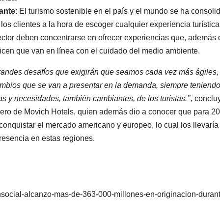
ante
: El turismo sostenible en el país y el mundo se ha consoli
los clientes a la hora de escoger cualquier experiencia turística
sector deben concentrarse en ofrecer experiencias que, además 
icen que van en línea con el cuidado del medio ambiente.
e grandes desafíos que exigirán que seamos cada vez más ágiles,
cambios que se van a presentar en la demanda, siempre teniend
s y necesidades, también cambiantes, de los turistas.’’,
conclu
ciero de Movich Hotels, quien además dio a conocer que para 2
conquistar el mercado americano y europeo, lo cual los llevaría
resencia en estas regiones.
insocial-alcanzo-mas-de-363-000-millones-en-originacion-duran