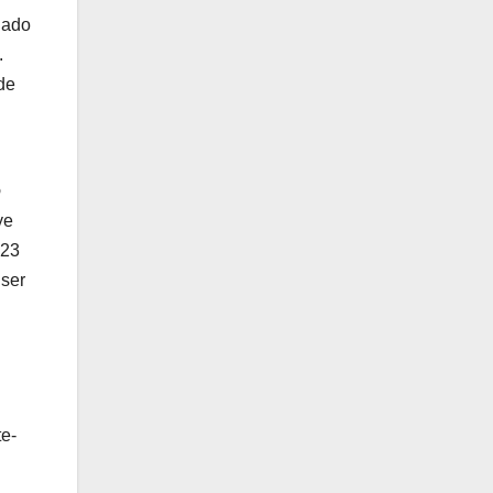
dado
.
de
o
ye
023
 ser
te-