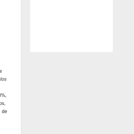
a
 los
3%,
os,
d de