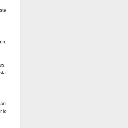
este
ión,
es,
sta
son
r lo