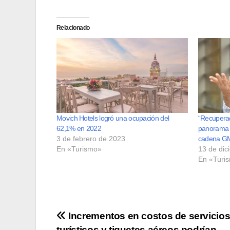
Relacionado
Movich Hotels logró una ocupación del
“Recuperac
62,1% en 2022
panorama d
3 de febrero de 2023
cadena G
En «Turismo»
13 de dic
En «Turi
Navegación
Incrementos en costos de servicio
turísticos y tiquetes aéreos podrían