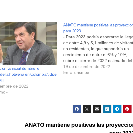
ANATO mantiene positivas las proyeccio
para 2023
- Para 2023 podría esperarse la lleg
de entre 4,9 y 5,1 millones de visitan
no residentes, lo que supondría un
crecimiento de entre el 6% y 10%,
sobre el cierre de 2022 estimado del
gremio.- ANATO estima que entre 5,
19 de diciembre de 2022
ión vs incertidumbre, el
5,4 millones colombianos saldrían de
En «Turismo»
e la hotelería en Colombia”, dice
país a lo…
MH
iembre de 2022
smo»
s
ANATO mantiene positivas las proyecci
para 20