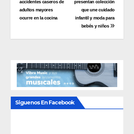
accidentes caseros de
presentan colección
de
adultos mayores
que une cuidado
entradas
ocurre en la cocina
infantil y moda para
bebés y niños
Siguenos En Facebook