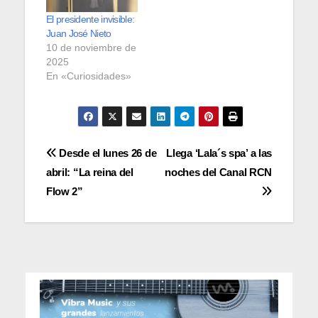
El presidente invisible:
Juan José Nieto
10 de noviembre de
2025
En «Curiosidades»
Navegación
Desde el lunes 26 de
Llega ‘Lala´s spa’ a las
abril: “La reina del
noches del Canal RCN
de
Flow 2”
entradas