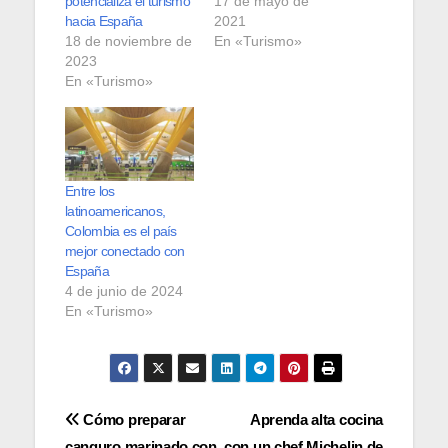
potencializa el turismo
17 de mayo de
hacia España
2021
18 de noviembre de
En «Turismo»
2023
En «Turismo»
Entre los
latinoamericanos,
Colombia es el país
mejor conectado con
España
4 de junio de 2024
En «Turismo»
Navegación
Cómo preparar
Aprenda alta cocina
canguro marinado con
con un chef Michelin de