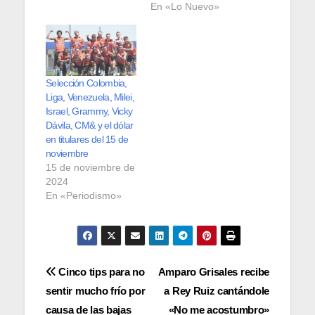
En «Lo Nuevo»
Selección Colombia,
Liga, Venezuela, Milei,
Israel, Grammy, Vicky
Dávila, CM& y el dólar
en titulares del 15 de
noviembre
15 de noviembre de
2024
En «Periodismo»
Navegación
Cinco tips para no
Amparo Grisales recibe
sentir mucho frío por
a Rey Ruiz cantándole
de
causa de las bajas
«No me acostumbro»