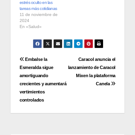
estrés oculto en las
tareas más cotidianas
11 de noviembre de
2024
En «Salud»
Navegación
Embalse la
Caracol anuncia el
Esmeralda sigue
lanzamiento de Caracol
de
amortiguando
Mixen la plataforma
entradas
crecientes y aumentará
Canela
vertimientos
controlados