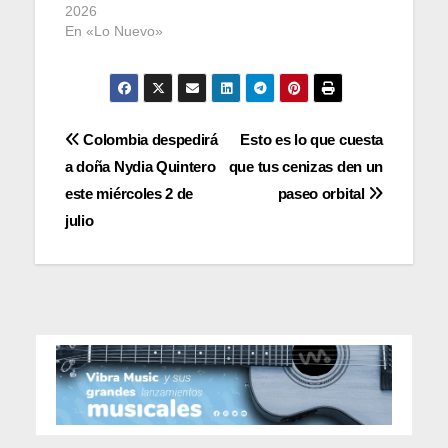
2026
En «Lo Nuevo»
Navegación
Colombia despedirá
Esto es lo que cuesta
a doña Nydia Quintero
que tus cenizas den un
de
este miércoles 2 de
paseo orbital
entradas
julio