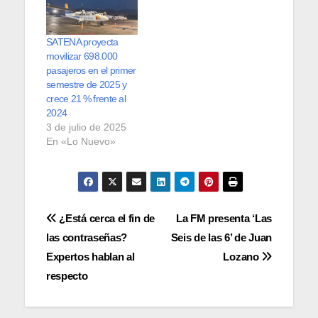
SATENA proyecta
movilizar 698.000
pasajeros en el primer
semestre de 2025 y
crece 21 % frente al
2024
3 de julio de 2025
En «Lo Nuevo»
Navegación
¿Está cerca el fin de
La FM presenta ‘Las
las contraseñas?
Seis de las 6’ de Juan
de
Expertos hablan al
Lozano
entradas
respecto