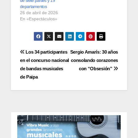
de siete países y 19
departamentos
26 de abril de 2026
En «Espectáculos»
Navegación
Los 34 participantes
Sergio Amarís: 30 años
en el concurso nacional
consolando corazones
de
de bandas musicales
con “Obsesión”
entradas
de Paipa