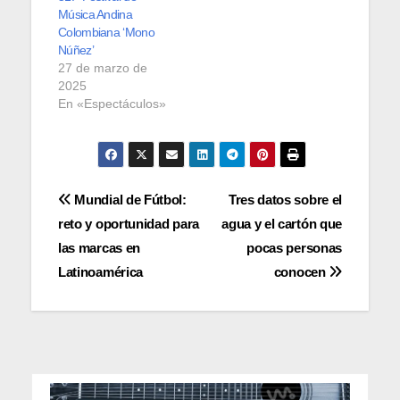
Música Andina
Colombiana ‘Mono
Núñez’
27 de marzo de
2025
En «Espectáculos»
Navegación
Mundial de Fútbol:
Tres datos sobre el
reto y oportunidad para
agua y el cartón que
de
las marcas en
pocas personas
entradas
Latinoamérica
conocen