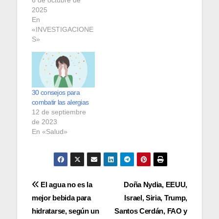
2025
En
«INVESTIGACIONE
S»
30 consejos para
combatir las alergias
12 de septiembre
de 2023
En «Salud»
Navegación
El agua no es la
Doña Nydia, EEUU,
mejor bebida para
Israel, Siria, Trump,
de
hidratarse, según un
Santos Cerdán, FAO y