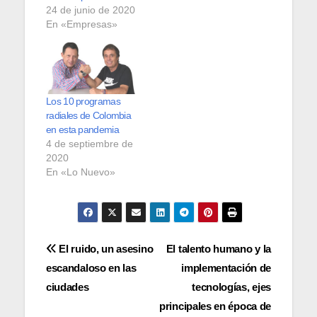
24 de junio de 2020
En «Empresas»
Los 10 programas
radiales de Colombia
en esta pandemia
4 de septiembre de
2020
En «Lo Nuevo»
Navegación
El ruido, un asesino
El talento humano y la
escandaloso en las
implementación de
de
ciudades
tecnologías, ejes
entradas
principales en época de