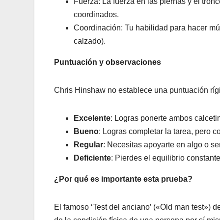
Fuerza: La fuerza en las piernas y el tro
coordinados.
Coordinación: Tu habilidad para hacer múlt
calzado).
Puntuación y observaciones
Chris Hinshaw no establece una puntuación rígi
Excelente
: Logras ponerte ambos calcetin
Bueno
: Logras completar la tarea, pero co
Regular
: Necesitas apoyarte en algo o sen
Deficiente
: Pierdes el equilibrio constant
¿Por qué es importante esta prueba?
El famoso ‘Test del anciano’ («Old man test») d