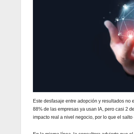
Este desfasaje entre adopción y resultados no e
⁠88% de las empresas ya usan IA, pero ⁠casi 2 d
impacto real a nivel negocio, por lo que el salto