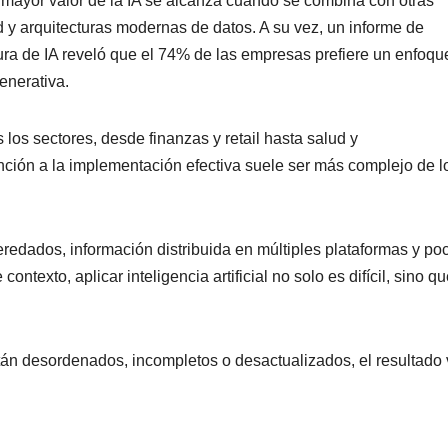
l mayor valor de la IA se alcanza cuando se combina con otras
d y arquitecturas modernas de datos. A su vez, un informe de
tura de IA reveló que el 74% de las empresas prefiere un enfoqu
enerativa.
 los sectores, desde finanzas y retail hasta salud y
nción a la implementación efectiva suele ser más complejo de l
dados, información distribuida en múltiples plataformas y po
ontexto, aplicar inteligencia artificial no solo es difícil, sino q
están desordenados, incompletos o desactualizados, el resultado