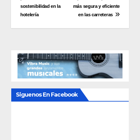
entradas
sostenibilidad en la
más segura y eficiente
hotelería
en las carreteras
Siguenos En Facebook