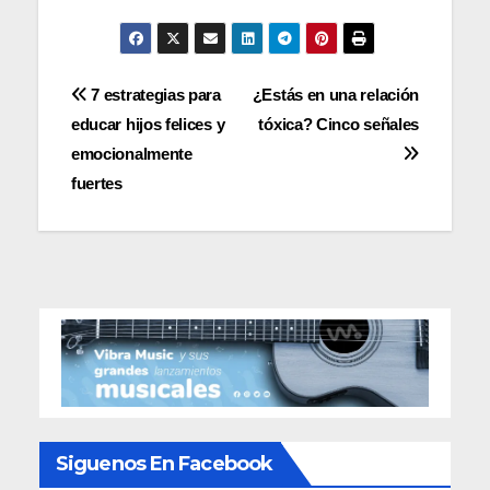
Navegación
7 estrategias para
¿Estás en una relación
educar hijos felices y
tóxica? Cinco señales
de
emocionalmente
entradas
fuertes
Siguenos En Facebook