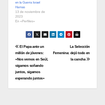
en la Guerra Israel
Hamas
13 de noviembre de
2023
En «Perfiles»
Navegación
El Papa ante un
La Selección
millón de jóvenes:
Femenina: dejó todo en
de
«Nos vemos en Seúl,
la cancha
entradas
sigamos soñando
juntos, sigamos
esperando juntos»